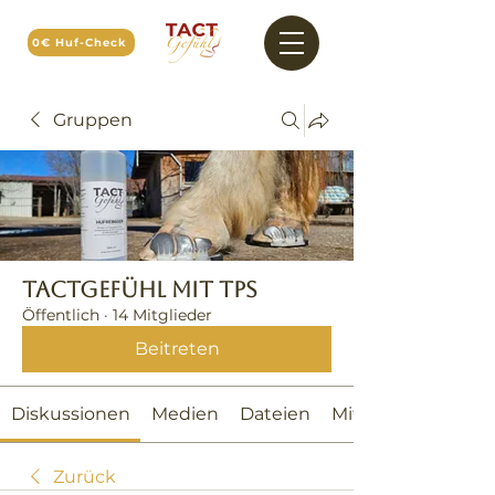
0€ Huf-Check
Gruppen
TACTGefühl mit TPS
Öffentlich
·
14 Mitglieder
Beitreten
Diskussionen
Medien
Dateien
Mitglieder
Zurück