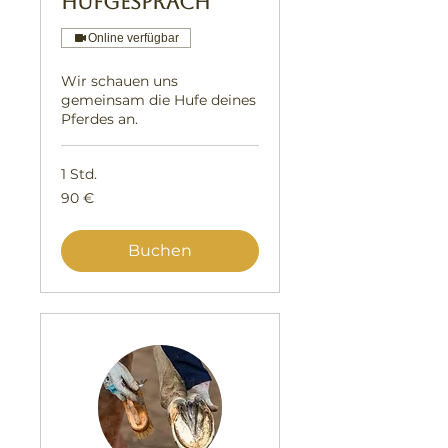
Hufgespräch
Online verfügbar
Wir schauen uns
gemeinsam die Hufe deines
Pferdes an.
1 Std.
90
90 €
Euro
Buchen