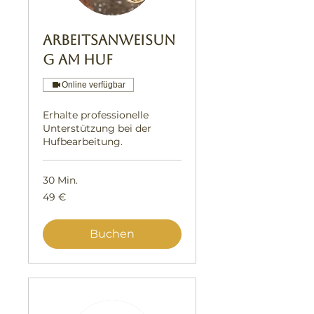
Arbeitsanweisun
g am Huf
Online verfügbar
Erhalte professionelle
Unterstützung bei der
Hufbearbeitung.
30 Min.
49
49 €
Euro
Buchen