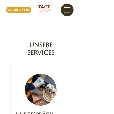
0€ Huf-Check
Unsere
Services