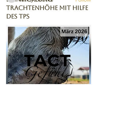
Trachtenhöhe mit Hilfe
See All TACTler (46)
des TPS
overview
start
Your path
Learning & Knowledge
TACT feeling