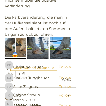
mich sehr über die positive 
Veränderung.
Die Farbveränderung, die man in 
der Hufkapsel sieht, ist noch auf 
About
den Aufenthalt letzten Sommer in 
Die Gruppe ist ein Ort, an dem du
Ungarn zurück zu führen. 
Gleichgesinnte treffen und
...
Read more
TACTler
Christine Bauer
Follow
Christine Bauer
Vorher/Nachher Collagen
0
Markus Jungbauer
Follow
0
53
Markus Jungbauer
Silke Zillgens
Follow
Silke Zillgens
Sabine Straub
Cati
Follow
Cati
March 6, 2026
Entwicklung
Mandy Liedtke
Follow
Mandy Liedtke