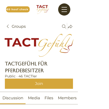
€0 hoof check
Groups
TACTGefühl für
Pferdebesitzer
Public
·
46 TACTler
Join
Discussion
Media
Files
Members