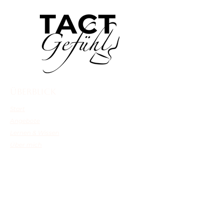
Überblick
Start
Angebote
Lernen & Wissen
Über mich
Shop
Direkt weiter
Hufgespräch
Markup-Termin
TACTImpulse